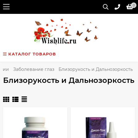
0
КАТАЛОГ ТОВАРОВ
кции
Заболевание глаз
Близорукость и Дальнозоркость
Близорукость и Дальнозоркость