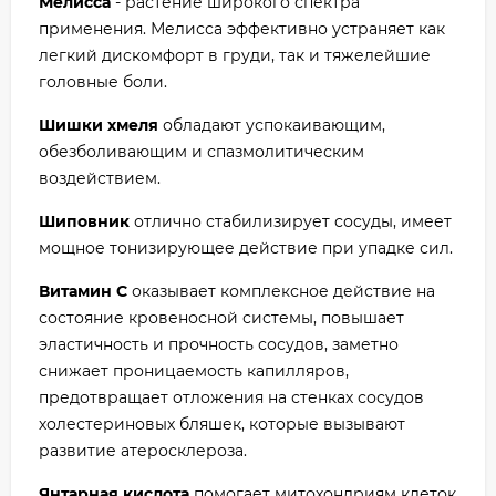
Мелисса
- растение широкого спектра
применения. Мелисса эффективно устраняет как
легкий дискомфорт в груди, так и тяжелейшие
головные боли.
Шишки хмеля
обладают успокаивающим,
обезболивающим и спазмолитическим
воздействием.
Шиповник
отлично стабилизирует сосуды, имеет
мощное тонизирующее действие при упадке сил.
Витамин С
оказывает комплексное действие на
состояние кровеносной системы, повышает
эластичность и прочность сосудов, заметно
снижает проницаемость капилляров,
предотвращает отложения на стенках сосудов
холестериновых бляшек, которые вызывают
развитие атеросклероза.
Янтарная кислота
помогает митохондриям клеток